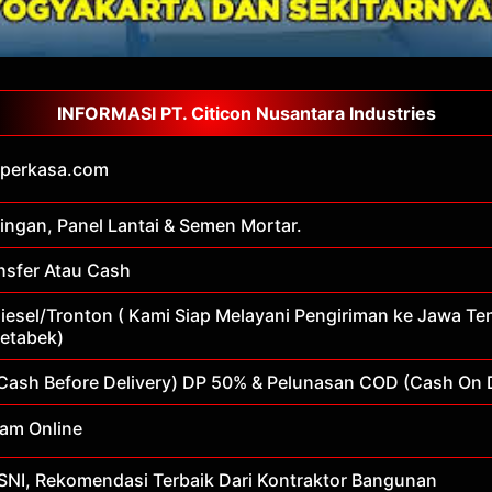
INFORMASI PT. Citicon Nusantara Industries
operkasa.com
ingan, Panel Lantai & Semen Mortar.
nsfer Atau Cash
esel/Tronton ( Kami Siap Melayani Pengiriman ke Jawa Ten
etabek)
Cash Before Delivery) DP 50% & Pelunasan COD (Cash On D
Jam Online
SNI, Rekomendasi Terbaik Dari Kontraktor Bangunan