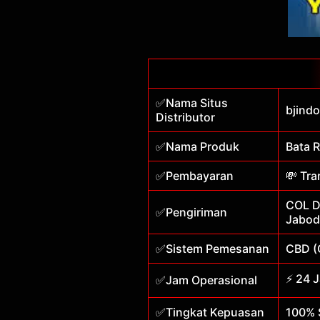
✅Nama Situs
bjind
Distributor
✅Nama Produk
Bata R
✅Pembayaran
💸 Tra
COL Di
✅Pengiriman
Jabod
✅Sistem Pemesanan
CBD (
⚡ 24 
✅Jam Operasional
✅Tingkat Kepuasan
100% 