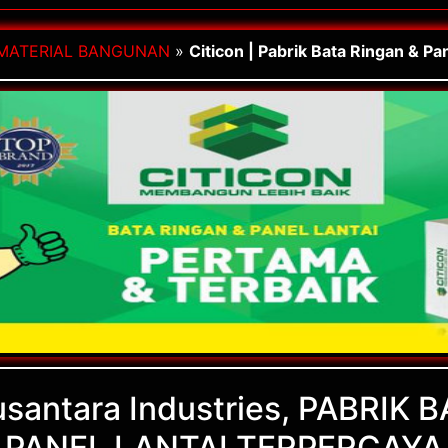
MATERIAL BANGUNAN
»
Citicon | Pabrik Bata Ringan & Pa
usantara Industries, PABRIK
PANEL LANTAI TERPERCAYA