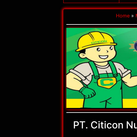
Home
»
PT. Citicon N