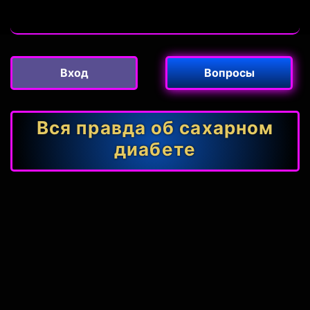
Вход
Вопросы
Вся правда об сахарном
диабете