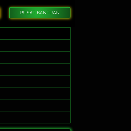
PUSAT BANTUAN