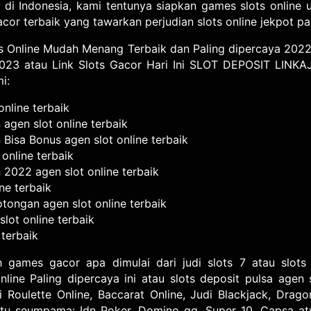
i Indonesia, kami tentunya siapkan games slots online uan
cor terbaik yang tawarkan perjudian slots online jekpot pal
ots Online Mudah Menang Terbaik dan Paling dipercaya 2022
 2023 atau Link Slots Gacor Hari Ini SLOT DEPOSIT LIN
i:
online terbaik
agen slot online terbaik
Bisa Bonus agen slot online terbaik
online terbaik
 2022 agen slot online terbaik
ine terbaik
otongan agen slot online terbaik
lot online terbaik
 terbaik
h games gacor apa dimulai dari judi slots 7 atau slot
line Paling dipercaya ini atau slots deposit pulsa agen 
 Roulette Online, Baccarat Online, Judi Blackjack, Drag
artu seumpama: Idn Poker, Domino qq, Super 10, Capsa at