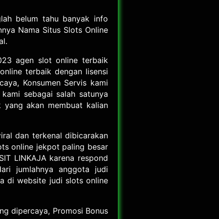
lah belum tahu banyak info
annya Nama Situs Slots Online
l.
23 agen slot online terbaik
online terbaik dengan lisensi
rcaya, Konsumen Servis kami
i kami sebagai salah satunya
aik yang akan membuat kalian
ral dan terkenal dibicarakan
ots online jekpot paling besar
SIT LINKAJA karena respond
dari jumlahnya anggota judi
 di website judi slots online
ing dipercaya, Promosi Bonus