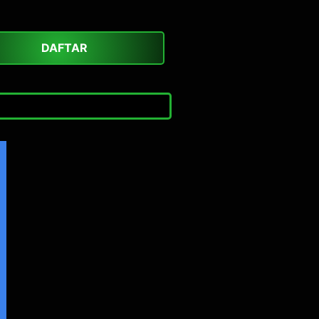
DAFTAR