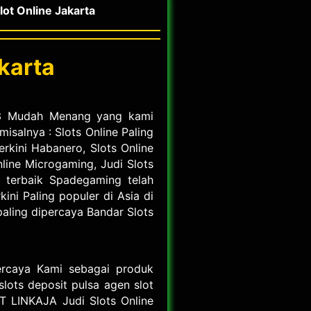
ot Online Jakarta
karta
23 Mudah Menang yang kami
misalnya : Slots Online Paling
erkini Habanero, Slots Online
nline Microgaming, Judi Slots
e terbaik Spadegaming telah
kini Paling populer di Asia di
aling dipercaya Bandar Slots
percaya Kami sebagai produk
slots deposit pulsa agen slot
IT LINKAJA Judi Slots Online