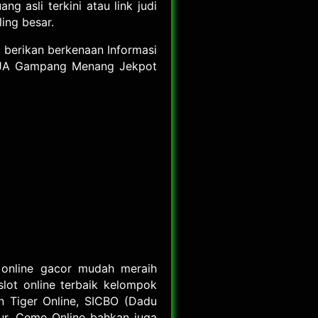
g asli terkini atau link judi
ing besar.
 berikan berkenaan Informasi
KAJA Gampang Menang Jekpot
s online gacor mudah meraih
slot online terbaik kelompok
on Tiger Online, SICBO (Dadu
ur, Ceme Online bahkan juga