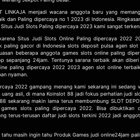
IT LINKAJA menjadi wacana anggota baru yang memang
baik dan Paling dipercaya no 1 2023 di Indonesia. Ringkas
itus Judi Slots Paling dipercaya 2023 kami sangat terkena
karena Situs Judi Slots Online Paling dipercaya 2022 20
 paling gacor di Indonesia slots deposit pulsa agen slot 
asan beberapa anggota games slots online paling dipe
stop sepanjang 24jam. Tentunya sarana terbaik akan diber
nline paling dipercaya 2022 2023 agen slot online terb
man nyaman.
percaya 2022 gampang menang kami sekarang ini sedang vi
ang asli, di mana Koinslot 88 jadi fokus perhatian judi sl
ot 88 sekarang makin lama terus membumbung SLOT DEPO
 games slots paling dipercaya 2022. Bisa dibuktikan 
g terus-terusan daftar judi slots terkini 2022 jadi anggota
n tahu masih ingin tahu Produk Games judi online24jam pal