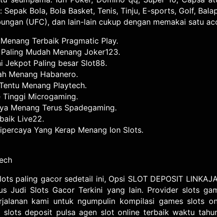
Sepak Bola, Bola Basket, Tenis, Tinju, E-sports, Golf, Balap
abungan (UFC), dan lain-lain cukup dengan memakai satu ac
Menang Terbaik Pragmatic Play.
a Paling Mudah Menang Joker123.
 Jekpot Paling besar Slot88.
dah Menang Habanero.
 Tentu Menang Playtech.
e Tinggi Microgaming.
caya Menang Terus Spadegaming.
baik Live22.
dipercaya Yang Kerap Menang Ion Slots.
Tech
ts paling gacor sedetail ini, Opsi SLOT DEPOSIT LINKAJA
us Judi Slots Gacor Terkini yang lain. Provider slots gam
rjalanan kami untuk ngumpulin kompilasi games slots onli
lots deposit pulsa agen slot online terbaik waktu tah