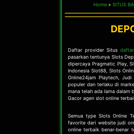
Home
»
SITUS B
DEPO
Daftar provider Situs
dafta
pasarkan tentunya Slots Depos
dipercaya Pragmatic Play, Sl
Indonesia Slot88, Slots Onli
Online24jam Playtech, Judi
populer dan terlaku di market
mana telah ada lama dalam b
Gacor agen slot online terbai
Semua type Slots Online Te
favorite dari website judi o
online terbaik benar-benar 