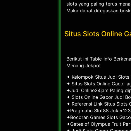
slots yang paling terus mena
Maka dapat ditegaskan bosku
Situs Slots Online 
Berikut ini Table Info Berke
Menang Jekpot
✦ Kelompok Situs Judi Slots 
✦ Situs Slots Online Gacor ag
✦Judi Online24jam Paling d
✦ Slots Online Gacor Judi Bo
✦ Referensi Link Situs Slots 
✦Pragmatic Slot88 Joker123
✦Bocoran Games Slots Gacor 
✦Gates of Olympus Fruit Par
✦ Judi Slots Gacor Gampang